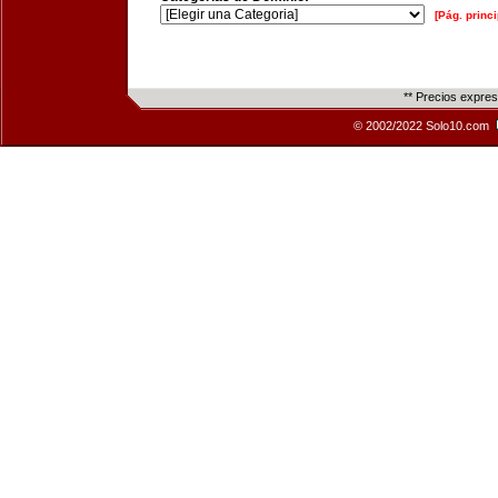
[Pág. princi
** Precios expre
© 2002/2022 Solo10.com