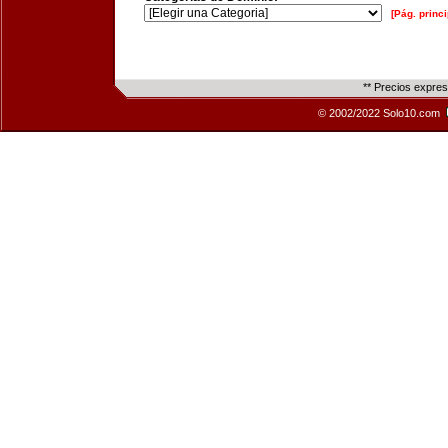
[Pág. princi
** Precios expre
© 2002/2022 Solo10.com