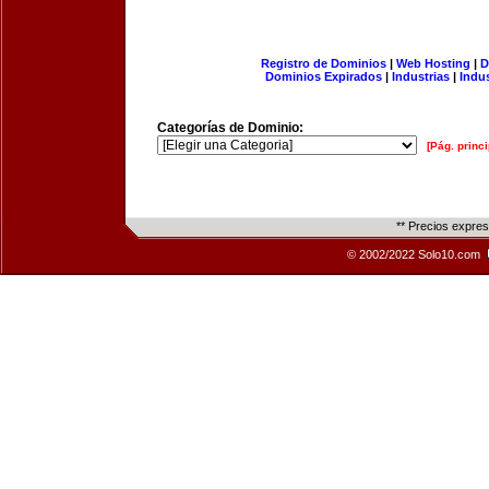
Registro de Dominios
|
Web Hosting
|
D
Dominios Expirados
|
Industrias
|
Indu
Categorías de Dominio:
[Pág. princi
** Precios expre
© 2002/2022 Solo10.com