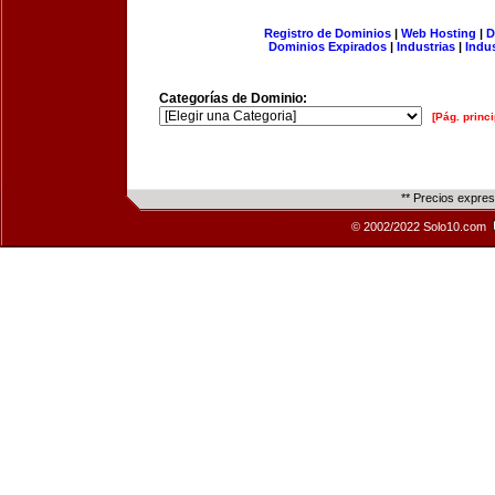
Registro de Dominios
|
Web Hosting
|
D
Dominios Expirados
|
Industrias
|
Indu
Categorías de Dominio:
[Pág. princi
** Precios expre
© 2002/2022 Solo10.com