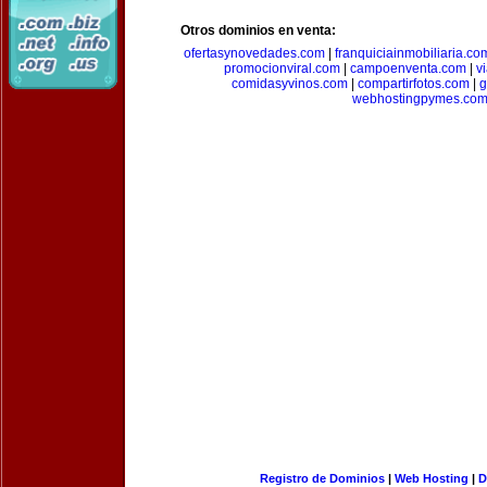
Otros dominios en venta:
ofertasynovedades.com
|
franquiciainmobiliaria.co
promocionviral.com
|
campoenventa.com
|
v
comidasyvinos.com
|
compartirfotos.com
|
g
webhostingpymes.co
Registro de Dominios
|
Web Hosting
|
D