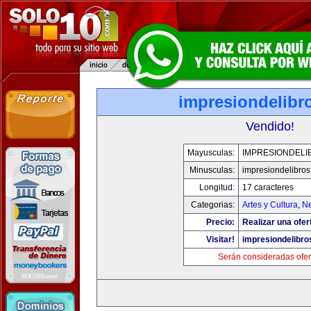
impresiondelibr
Vendido!
Mayusculas:
IMPRESIONDELI
Minusculas:
impresiondelibro
Longitud:
17 caracteres
Categorias:
Artes y Cultura
,
Ne
Precio:
Realizar una ofer
Visitar!
impresiondelibr
Serán consideradas ofer