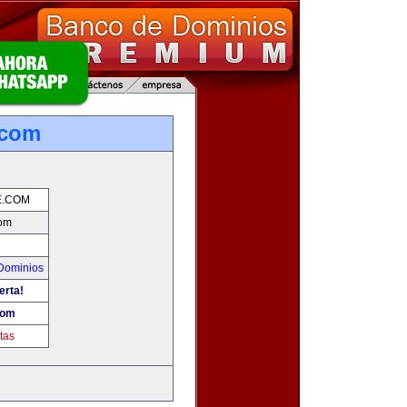
.com
E.COM
om
Dominios
erta!
com
tas