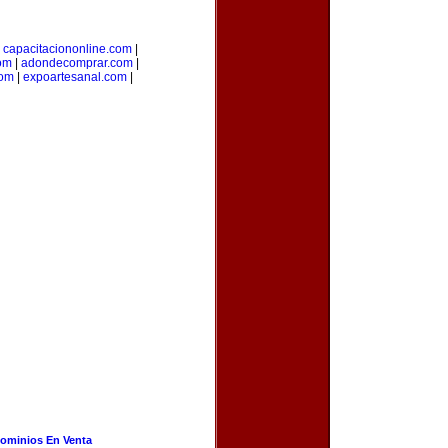
|
capacitaciononline.com
|
om
|
adondecomprar.com
|
com
|
expoartesanal.com
|
ominios En Venta