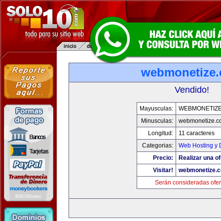
webmonetize
Vendido!
Mayusculas:
WEBMONETIZ
Minusculas:
webmonetize.c
Longitud:
11 caracteres
Categorias:
Web Hosting y 
Precio:
Realizar una of
Visitar!
webmonetize.
Serán consideradas ofer