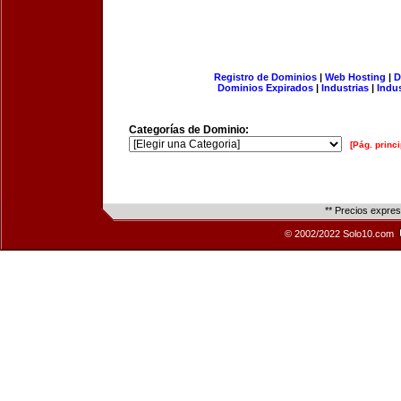
Registro de Dominios
|
Web Hosting
|
D
Dominios Expirados
|
Industrias
|
Indu
Categorías de Dominio:
[Pág. princi
** Precios expre
© 2002/2022 Solo10.com