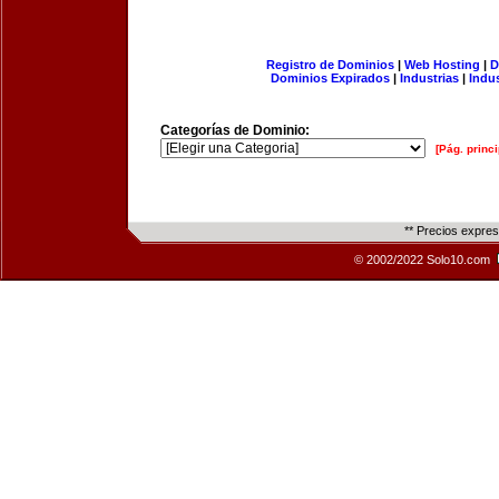
Registro de Dominios
|
Web Hosting
|
D
Dominios Expirados
|
Industrias
|
Indu
Categorías de Dominio:
[Pág. princi
** Precios expre
© 2002/2022 Solo10.com