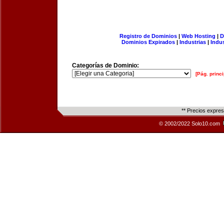
Registro de Dominios
|
Web Hosting
|
D
Dominios Expirados
|
Industrias
|
Indu
Categorías de Dominio:
[Pág. princi
** Precios expre
© 2002/2022 Solo10.com