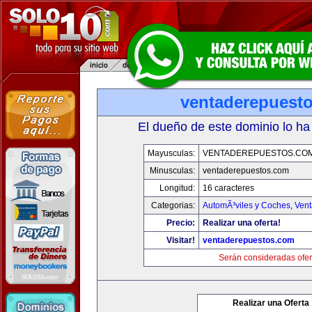
ventaderepuest
El dueño de este dominio lo ha
Mayusculas:
VENTADEREPUESTOS.CO
Minusculas:
ventaderepuestos.com
Longitud:
16 caracteres
Categorias:
AutomÃ³viles y Coches
,
Vent
Precio:
Realizar una oferta!
Visitar!
ventaderepuestos.com
Serán consideradas ofer
Realizar una Oferta