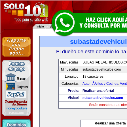
subastadevehicu
El dueño de este dominio lo ha
Mayusculas:
SUBASTADEVEHICULOS.C
Minusculas:
subastadevehiculos.com
Longitud:
18 caracteres
Categorias:
AutomÃ³viles y Coches
,
Vent
Precio:
Realizar una oferta!
Visitar!
subastadevehiculos.com
Serán consideradas ofer
Realizar una Oferta