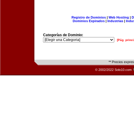
Registro de Dominios
|
Web Hosting
|
D
Dominios Expirados
|
Industrias
|
Indu
Categorías de Dominio:
[Pág. princi
** Precios expre
© 2002/2022 Solo10.com