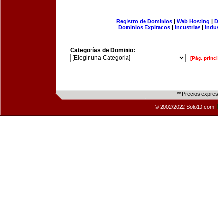
Registro de Dominios
|
Web Hosting
|
D
Dominios Expirados
|
Industrias
|
Indu
Categorías de Dominio:
[Pág. princi
** Precios expre
© 2002/2022 Solo10.com