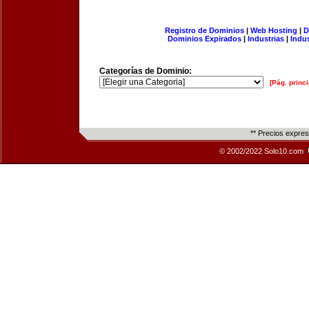
Registro de Dominios
|
Web Hosting
|
D
Dominios Expirados
|
Industrias
|
Indu
Categorías de Dominio:
[Pág. princi
** Precios expre
© 2002/2022 Solo10.com