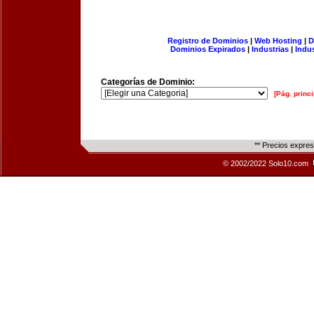
Registro de Dominios
|
Web Hosting
|
D
Dominios Expirados
|
Industrias
|
Indu
Categorías de Dominio:
[Pág. princi
** Precios expre
© 2002/2022 Solo10.com