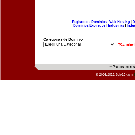
Registro de Dominios
|
Web Hosting
|
D
Dominios Expirados
|
Industrias
|
Indu
Categorías de Dominio:
[Pág. princi
** Precios expre
© 2002/2022 Solo10.com