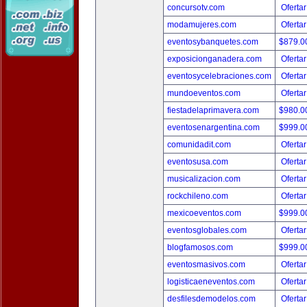
concursotv.com
Ofertar
modamujeres.com
Ofertar
eventosybanquetes.com
$879.
exposicionganadera.com
Ofertar
eventosycelebraciones.com
Ofertar
mundoeventos.com
Ofertar
fiestadelaprimavera.com
$980.
eventosenargentina.com
$999.
comunidadit.com
Ofertar
eventosusa.com
Ofertar
musicalizacion.com
Ofertar
rockchileno.com
Ofertar
mexicoeventos.com
$999.
eventosglobales.com
Ofertar
blogfamosos.com
$999.
eventosmasivos.com
Ofertar
logisticaeneventos.com
Ofertar
desfilesdemodelos.com
Ofertar