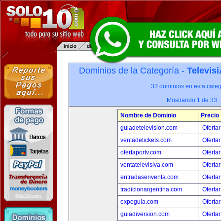
Dominios de la Categoría -
Televis
33 dominios en esta categ
Mostrando 1 de 33
Nombre de Dominio
Precio
guiadetelevision.com
Ofertar
ventadetickets.com
Ofertar
ofertaportv.com
Ofertar
ventatelevisiva.com
Ofertar
entradasenventa.com
Ofertar
tradicionargentina.com
Ofertar
expoguia.com
Ofertar
guiadiversion.com
Ofertar