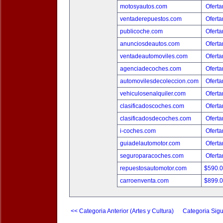
motosyautos.com
Oferta
ventaderepuestos.com
Oferta
publicoche.com
Oferta
anunciosdeautos.com
Oferta
ventadeautomoviles.com
Oferta
agenciadecoches.com
Oferta
automovilesdecoleccion.com
Oferta
vehiculosenalquiler.com
Oferta
clasificadoscoches.com
Oferta
clasificadosdecoches.com
Oferta
i-coches.com
Oferta
guiadelautomotor.com
Oferta
seguroparacoches.com
Oferta
repuestosautomotor.com
$590.
carroenventa.com
$899.
<< Categoria Anterior (Artes y Cultura)
Categoria Sigu