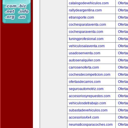
catalogodevehiculos.com
Oferta
rallydeargentina.com
Oferta
etransporte.com
Oferta
cochesparalaventa.com
Oferta
cochesparaventa.com
Oferta
tuningprofesional.com
Oferta
vehiculosalaventa.com
Oferta
usadosenventa.com
Oferta
autosenalquiler.com
Oferta
carrosenoferta.com
Oferta
cochesdecompeticion.com
Oferta
ofertasdecarros.com
Oferta
seguroautomotriz.com
Oferta
accesoriosyrepuestos.com
Oferta
vehiculosdetrabajo.com
Oferta
subastadevehiculos.com
Oferta
accesorios4x4.com
Oferta
neumaticosparacoches.com
Oferta