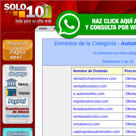
Dominios de la Categoría -
Autom
41 dominios en esta categ
Mostrando 1 de 41
Nombre de Dominio
Precio
VentaDeAutomotores.com
Oferta
ventadeusados.com
Oferta
e-automoviles.com
Oferta
registrovehicular.com
Oferta
feriadeautomoviles.com
Oferta
ventasvehiculos.com
Oferta
zonatuerca.com
Oferta
catalogodeautomoviles.com
Oferta