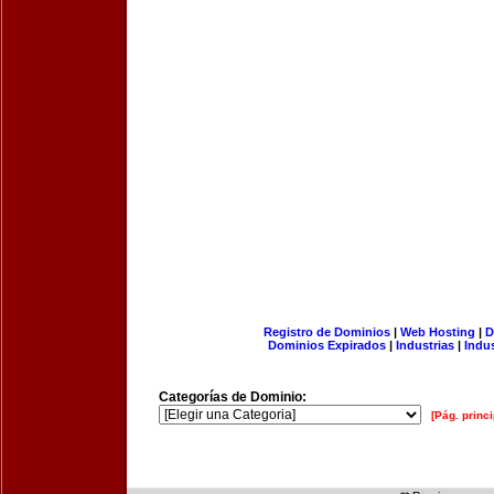
Registro de Dominios
|
Web Hosting
|
D
Dominios Expirados
|
Industrias
|
Indu
Categorías de Dominio:
[Pág. princi