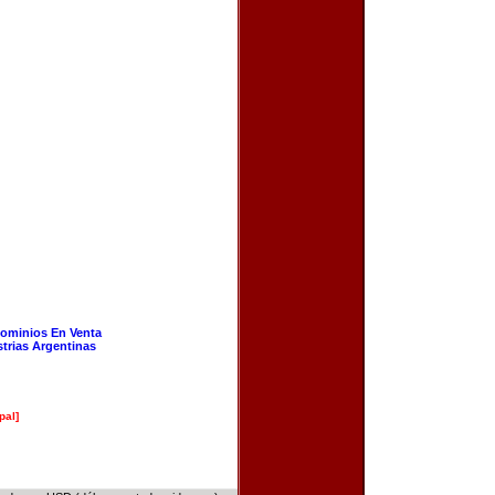
ominios En Venta
strias Argentinas
pal]