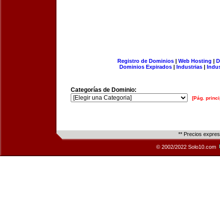
Registro de Dominios
|
Web Hosting
|
D
Dominios Expirados
|
Industrias
|
Indu
Categorías de Dominio:
[Pág. princi
** Precios expre
© 2002/2022 Solo10.com