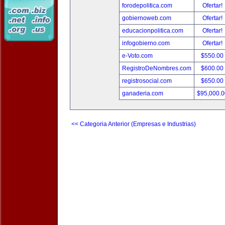
forodepolitica.com
Ofertar!
gobiernoweb.com
Ofertar!
educacionpolitica.com
Ofertar!
infogobierno.com
Ofertar!
e-Voto.com
$550.00
RegistroDeNombres.com
$600.00
registrosocial.com
$650.00
ganaderia.com
$95,000.
<< Categoria Anterior (Empresas e Industrias)